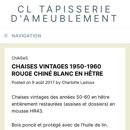
Skip
Skip
Skip
CL TAPISSERIE
to
to
to
D'AMEUBLEMENT
primary
content
footer
navigation
NAVIGATION
ChAiSeS
CHAISES VINTAGES 1950-1960
ROUGE CHINÉ BLANC EN HÊTRE
Posted on
9 août 2017
by
Charlotte Ladoux
Chaises vintages des années 50-60 en hêtre
entièrement restaurées (assises et dossiers) en
mousse HR43.
Bois poncé et protégé avec de l’huile de lin.