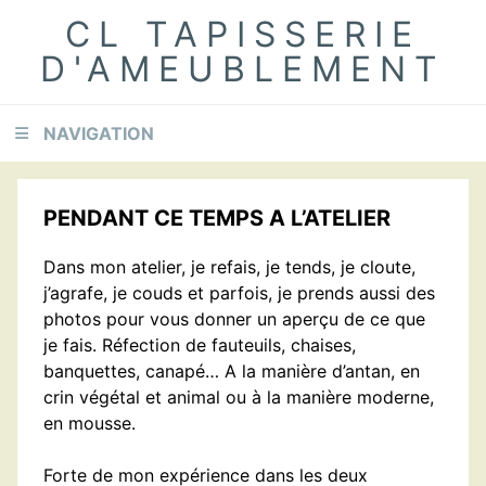
Skip
Skip
Skip
CL TAPISSERIE
to
to
to
D'AMEUBLEMENT
primary
content
footer
navigation
NAVIGATION
PENDANT CE TEMPS A L’ATELIER
Dans mon atelier, je refais, je tends, je cloute,
j’agrafe, je couds et parfois, je prends aussi des
photos pour vous donner un aperçu de ce que
je fais. Réfection de fauteuils, chaises,
banquettes, canapé… A la manière d’antan, en
crin végétal et animal ou à la manière moderne,
en mousse.
Forte de mon expérience dans les deux